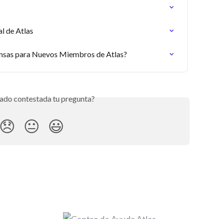
l de Atlas
nsas para Nuevos Miembros de Atlas?
ado contestada tu pregunta?
😞
😐
😃