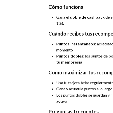
Cómo funciona
Gana el 
doble de cashback
 de 
1%).
Cuándo recibes tus recomp
Puntos instantáneos
: acredita
momento
Puntos dobles
: los puntos de b
tu membresía
Cómo maximizar tus recom
Usa tu tarjeta Atlas regularment
Gana y acumula puntos a lo largo
Los puntos dobles se guardan y 
activo
Preguntas frecuentes