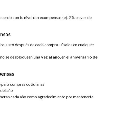
acuerdo con tu nivel de recompensas (ej., 2% en vez de 
ensas
dos justo después de cada compra—úsalos en cualquier 
ono se desbloquean 
una vez al año
, en el 
aniversario de 
pensas
e para compras cotidianas
 del año
liberan cada año como agradecimiento por mantenerte 