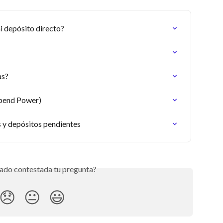
 depósito directo?
as?
pend Power)
 y depósitos pendientes
ado contestada tu pregunta?
😞
😐
😃